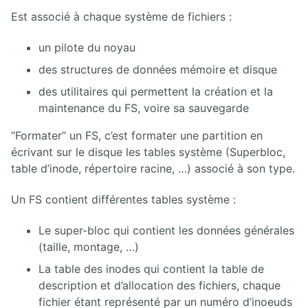
IV. AUTOMATION ANSIBLE
Est associé à chaque système de fichiers :
un pilote du noyau
V. ADMINISTRATION OPENSTACK
des structures de données mémoire et disque
VI. ADMINISTRATION JAVA EE
des utilitaires qui permettent la création et la
maintenance du FS, voire sa sauvegarde
VII. DEVOPS
“Formater” un FS, c’est formater une partition en
écrivant sur le disque les tables système (Superbloc,
VIII. COMMUNICATIONS UNIFIÉES
table d’inode, répertoire racine, …) associé à son type.
Un FS contient différentes tables système :
IX. CYBERSÉCURITÉ
Le super-bloc qui contient les données générales
X. CERTIFICATIONS LINUX
(taille, montage, …)
La table des inodes qui contient la table de
Red Hat RHCSA RHCE
description et d’allocation des fichiers, chaque
Linux Professional Institute
Linux Foundation
fichier étant représenté par un numéro d’inoeuds