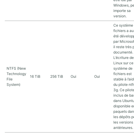
Windows, p
importe sa
version.
Ce système
fichiers a au
été dévelop
par Microsof
il reste très
documenté.
L’écriture d
Linux sur ce
NTFS (New
système de
Technology
fichiers est
16 TiB
256 TiB
Oui
Oui
File
stable à l’ai
System)
du pilote ntf
3g. Ce pilot
inclus de ba
dans Ubuntu
disponible e
paquets dan
les dépôts p
les versions
antérieures.