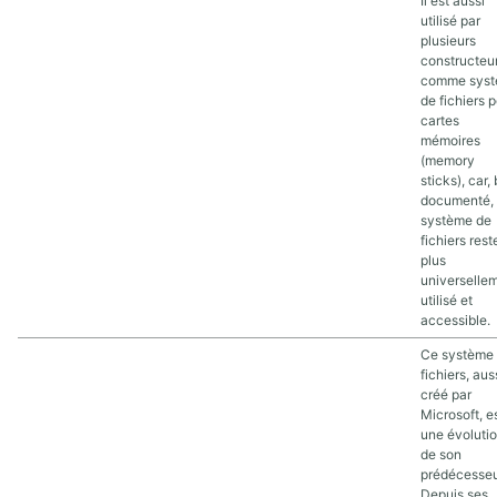
Il est aussi
utilisé par
plusieurs
constructeu
comme sys
de fichiers 
cartes
mémoires
(memory
sticks), car,
documenté,
système de
fichiers rest
plus
universelle
utilisé et
accessible.
Ce système
fichiers, aus
créé par
Microsoft, e
une évoluti
de son
prédécesseu
Depuis ses