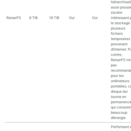
hiérarchisat
aussi poussé
s’avère
ReiserFS
8 TiB
16 TiB
Oui
Oui
intéressant 
le stockage
plusieurs
fichiers
temporaires
provenant
d’Internet. P
contre,
ReiserFS n’e
pas
recommand
pour les
ordinateurs
portables, ca
disque dur
tourne en
permanence
qui consom
beaucoup
d’énergie.
Performant 