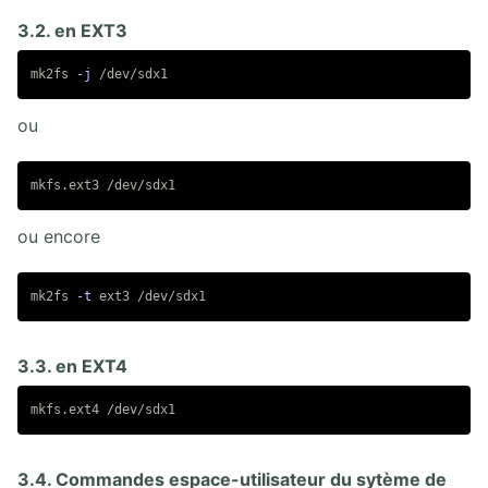
3.2. en EXT3
mk2fs 
-j
ou
ou encore
mk2fs 
-t
3.3. en EXT4
3.4. Commandes espace-utilisateur du sytème de