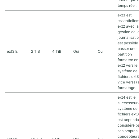
temps réel.
ext3 est
essentielle
ext2 avec la
gestion de l
journalisation
est possible
passer une
ext3fs
2 TiB
4 TiB
Oui
Oui
partition
formatée en
ext2 vers le
système de
fichiers ext3
vice versa) 
formatage.
ext4 est le
successeur 
système de
fichiers ext3.
est cependa
considéré p
ses propres
concepteur