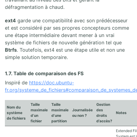
défragmentation à chaud.
ext4
garde une compatibilité avec son prédécesseur
et est considéré par ses propres concepteurs comme
une étape intermédiaire devant mener à un vrai
système de fichiers de nouvelle génération tel que
Btrfs
. Toutefois, ext4 est une étape utile et non une
simple solution temporaire.
1.7. Table de comparaison des FS
Inspiré de
https://doc.ubuntu-
fr.org/systeme_de_fichiers#comparaison_de_systemes_de
Taille
Taille
Gestion
Nom du
maximale
maximale
Journalisée
des
système
Notes
d’un
d’une
ou non ?
droits
de fichiers
fichier
partition
d’accès?
Extended Fi
System est 