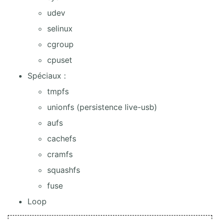
udev
selinux
cgroup
cpuset
Spéciaux :
tmpfs
unionfs (persistence live-usb)
aufs
cachefs
cramfs
squashfs
fuse
Loop