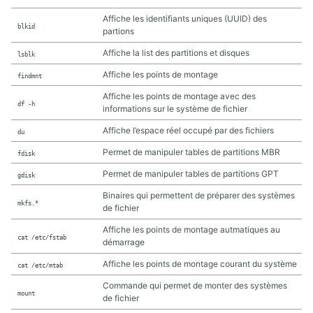
5. SÉCURITÉ LOCALE
Affiche les identifiants uniques (UUID) des
blkid
partions
5.1. Utilisateurs et groupes Linux
Affiche la list des partitions et disques
lsblk
5.2. Opérations sur les utilisateurs et les groupes
Affiche les points de montage
5.3. Permissions Linux
findmnt
5.4. Access control lists (ACLs) Linux
Affiche les points de montage avec des
df -h
5.5. Pluggable Authentication Modules (PAM)
informations sur le système de fichier
Affiche l’espace réel occupé par des fichiers
du
6. PROCESSUS ET DÉMARRAGE
Permet de manipuler tables de partitions MBR
fdisk
6.1. Noyau Linux
Permet de manipuler tables de partitions GPT
gdisk
6.2. Démarrage du système Linux
Binaires qui permettent de préparer des systèmes
6.3. Processus Linux
mkfs.*
de fichier
6.4. Console virtuelles Screen
Affiche les points de montage autmatiques au
cat /etc/fstab
démarrage
7. INSTALLATION DE LOGICIELS
Affiche les points de montage courant du système
cat /etc/mtab
7.1. Paquets Linux
Commande qui permet de monter des systèmes
mount
7.2. Installation par les sources
de fichier
7.3. Mettre en place un dépôt de paquets