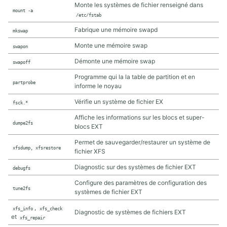
Monte les systèmes de fichier renseigné dans
7.4. Installations automatiques
mount -a
/etc/fstab
Fabrique une mémoire swapd
mkswap
8. SCRIPTS SHELL
Monte une mémoire swap
swapon
8.1. Scripts Shell
Démonte une mémoire swap
swapoff
Programme qui la la table de partition et en
partprobe
9. VIRTUALISATION LINUX
informe le noyau
Vérifie un système de fichier EX
fsck.*
9.1. Virtualisation KVM
Affiche les informations sur les blocs et super-
dumpe2fs
blocs EXT
10. DISQUES ET STOCKAGE LVM
Permet de sauvegarder/restaurer un système de
xfsdump, xfsrestore
10.1. Disques sous Linux
fichier XFS
10.2. Stockage LVM
Diagnostic sur des systèmes de fichier EXT
debugfs
Configure des paramètres de configuration des
11. CONFIGURATION DU RÉSEAU
tune2fs
systèmes de fichier EXT
,
11.1. Introduction à TCP/IP
xfs_info
xfs_check
Diagnostic de systèmes de fichiers EXT
et
xfs_repair
11.2. Synthèse rapide des commandes réseau sous Linux