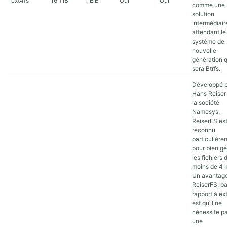
ext4fs
16 TiB
1 EiB
Oui
Oui
comme une
solution
intermédiair
attendant le
système de
nouvelle
génération 
sera Btrfs.
Développé 
Hans Reiser
la société
Namesys,
ReiserFS es
reconnu
particulière
pour bien gé
les fichiers 
moins de 4 
Un avantag
ReiserFS, pa
rapport à ex
est qu’il ne
nécessite p
une