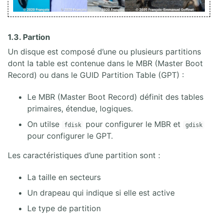
3. Services d'infrastructure
4. Services de partage
5. Authentification centralisée
1.3. Partion
6. Services de Messagerie
Un disque est composé d’une ou plusieurs partitions
7. Services de surveillance
8. Apache HTTP Server
dont la table est contenue dans le MBR (Master Boot
9. Nginx
Record) ou dans le GUID Partition Table (GPT) :
10. Services de Base de Données
Le MBR (Master Boot Record) définit des tables
primaires, étendue, logiques.
III. VIRTUALISATION LINUX
On utilse
pour configurer le MBR et
fdisk
gdisk
pour configurer le GPT.
1. VIRTUALISATION MATÉRIELLE
Les caractéristiques d’une partition sont :
1.1. Introduction à la virtualisation
1.2 Virtualisation Qemu/KVM
La taille en secteurs
1.3. Virtualisation Xen
1.4. Gestion Libvirt
Un drapeau qui indique si elle est active
1.5. Gestion des images
Le type de partition
1.6. Infrastructure de virtualisation