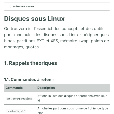
2.1. La ligne de commande
10. MÉMOIRE SWAP
2.2. Filtres sur les fichiers (globbing)
2.3. Premier script shell
Disques sous Linux
2.4. Configuration des langues, locales et clavier
2.5. Aide sous Linux
On trouvera ici l’essentiel des concepts et des outils
2.6. Prendre connaissance de la version de la distribution
pour manipuler des disques sous Linux : périphériques
blocs, partitions EXT et XFS, mémoire swap, points de
3. TRAITEMENT DU TEXTE
montages, quotas.
3.1. Outils de base de traitement du texte
3.2. Outils avancés de traitement du texte
1. Rappels théoriques
3.3. L'éditeur de texte VI
1.1. Commandes à retenir
4. ARBORESCENCE DE FICHIERS
Commande
Description
4.1. Filesystem Hierachy Standard (FHS)
4.2. Opérations sur les fichiers
Affiche la liste des disques et partitions avec leur
cat /proc/partitions
id
4.3. Recherche de fichiers
4.4. Archivage et compression
Affiche les partitions sous forme de fichier de type
ls /dev/{v,s}d*
bloc