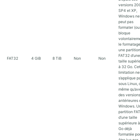
versions 20
SP4 et XP,
Windows ne
peut pas
formater (ou
bloque
volontairem
le formatage
une partitio
FAT32 d’une
FAT32
4 GiB
8 TiB
Non
Non
taille supéri
à 32 Go. Ce
limitation ne
s’applique p
sous Linux, 
même qu’av
des version
antérieures 
Windows. U
partition FA
d’une taille
supérieure 
Go déjà
formatée po
être lue par