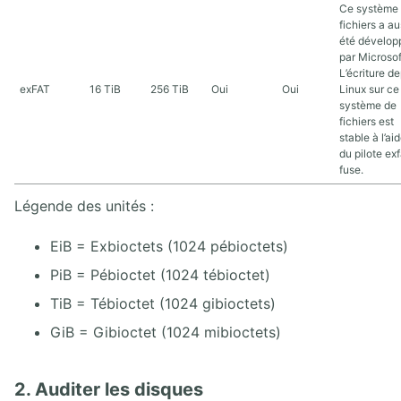
Ce système
fichiers a au
été dévelop
par Microsof
L’écriture d
exFAT
16 TiB
256 TiB
Oui
Oui
Linux sur ce
système de
fichiers est
stable à l’ai
du pilote ex
fuse.
Légende des unités :
EiB = Exbioctets (1024 pébioctets)
PiB = Pébioctet (1024 tébioctet)
TiB = Tébioctet (1024 gibioctets)
GiB = Gibioctet (1024 mibioctets)
2. Auditer les disques