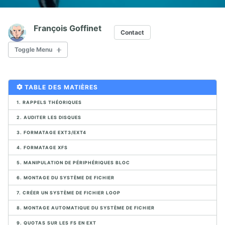
François Goffinet
Contact
Toggle Menu
I. ADMINISTRATION SYSTÈME
TABLE DES MATIÈRES
1. INTRODUCTION À LINUX
1. RAPPELS THÉORIQUES
2. AUDITER LES DISQUES
1.1. Evolution de Linux
1.2. Distributions Linux
3. FORMATAGE EXT3/EXT4
1.3. Licences Open Source
4. FORMATAGE XFS
1.4. Applications Open Source
5. MANIPULATION DE PÉRIPHÉRIQUES BLOC
1.5. Utiliser Linux en console graphique (Centos7)
1.6. Environnements de bureau Linux
6. MONTAGE DU SYSTÈME DE FICHIER
1.7. Installation Linux Debian
7. CRÉER UN SYSTÈME DE FICHIER LOOP
8. MONTAGE AUTOMATIQUE DU SYSTÈME DE FICHIER
2. LE SHELL
9. QUOTAS SUR LES FS EN EXT