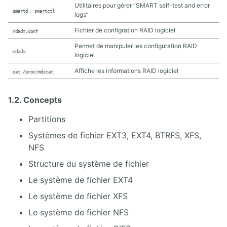
11.3. Gestion du réseau Linux avec NetworkManager
Utilitaires pour gérer “SMART self-test and error
,
smartd
smartctl
logs”
11.4. Gestion du réseau Linux avec la librairie iproute2
11.5. Gestion du réseau Linux avec la librairie Netplan
Fichier de configration RAID logiciel
mdadm.conf
11.6. Outils Linux réseau
Permet de manipuler les configuration RAID
mdadm
logiciel
12. SECURE SHELL
Affiche les informations RAID logiciel
cat /proc/mdstat
12.1. Secure Shell
1.2. Concepts
13. GESTION SÉCURISÉE
Partitions
13.1. Localisation et synchronisation
Systèmes de fichier EXT3, EXT4, BTRFS, XFS,
13.2. Tâches planifiées
NFS
13.3. Journalisation Systemd et Syslog
Structure du système de fichier
13.4. Sécurités MAC SElinux et AppArmor
13.4. Logiciels de sauvegarde (Backup)
Le système de fichier EXT4
Le système de fichier XFS
14. ROUTAGE ET PARE-FEU
Le système de fichier NFS
14.1. Routage et Pare-feu