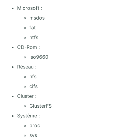
Microsoft :
msdos
fat
ntfs
CD-Rom :
iso9660
Réseau :
nfs
cifs
Cluster :
GlusterFS
Système :
proc
sys