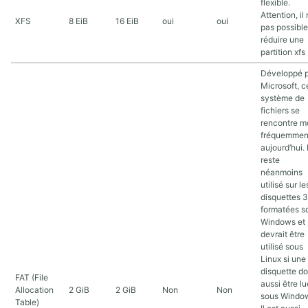
flexible.
Attention, il 
XFS
8 EiB
16 EiB
oui
oui
pas possible
réduire une
partition xfs
Développé 
Microsoft, c
système de
fichiers se
rencontre m
fréquemmen
aujourd’hui. I
reste
néanmoins
utilisé sur le
disquettes 
formatées s
Windows et
devrait être
utilisé sous
Linux si une
disquette do
FAT (File
aussi être lu
Allocation
2 GiB
2 GiB
Non
Non
sous Windo
Table)