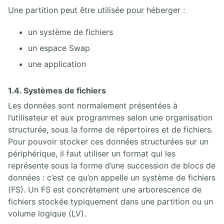
Une partition peut être utilisée pour héberger :
2. VIRTUALISATION CONTENEURS
un système de fichiers
2.1. Introduction aux conteneurs
2.2. LXC/LXD
un espace Swap
2.3. Docker
une application
2.4. Buildah Podman Skopeo
1.4. Systèmes de fichiers
3. ORCHESTRATION DOCKER SWARM
Les données sont normalement présentées à
l’utilisateur et aux programmes selon une organisation
4. ORCHESTRATION KUBERNETES
structurée, sous la forme de répertoires et de fichiers.
Pour pouvoir stocker ces données structurées sur un
5. GESTION ET PROVISIONING
périphérique, il faut utiliser un format qui les
représente sous la forme d’une succession de blocs de
5.1. Packer
données : c’est ce qu’on appelle un système de fichiers
5.2. Cloud-init
(FS). Un FS est concrètement une arborescence de
5.3. Vagrant
fichiers stockée typiquement dans une partition ou un
5.4. Terraform
volume logique (LV).