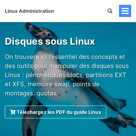
Linux Administration
Togg
Men
Disques sous Linux
On trouvera ici l’essentiel des concepts et
des outils pour manipuler des disques sous
Linux : périphériques blocs, partitions EXT
et XFS, mémoire swap, points de
montages, quotas.
Téléchargez les PDF du guide Linux