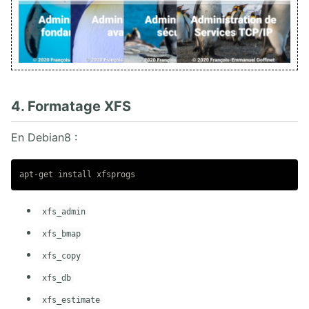
4. Formatage XFS
En Debian8 :
apt-get 
install 
xfs_admin
xfs_bmap
xfs_copy
xfs_db
xfs_estimate