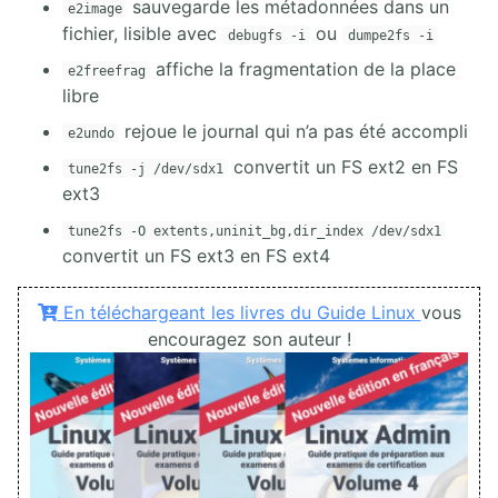
sauvegarde les métadonnées dans un
e2image
fichier, lisible avec
ou
debugfs -i
dumpe2fs -i
affiche la fragmentation de la place
e2freefrag
libre
rejoue le journal qui n’a pas été accompli
e2undo
convertit un FS ext2 en FS
tune2fs -j /dev/sdx1
ext3
tune2fs -O extents,uninit_bg,dir_index /dev/sdx1
convertit un FS ext3 en FS ext4
En téléchargeant les livres du Guide Linux
vous
encouragez son auteur !