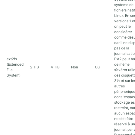
système de
fichiers nati
Linux. En se
versions 1 et
on peut le
considérer
comme désu
car il ne dis
pas de la
journalisatio
ext2fs
Ext2 peut to
(Extended
de même
2 TiB
4 TiB
Non
Oui
File
s’avérer util
System)
des disquet
3½ et sur le
autres
périphériqu
dont l’espac
stockage es
restreint, ca
aucun espa
ne doit être
réservé à un
journal, par 
l’embarqué 