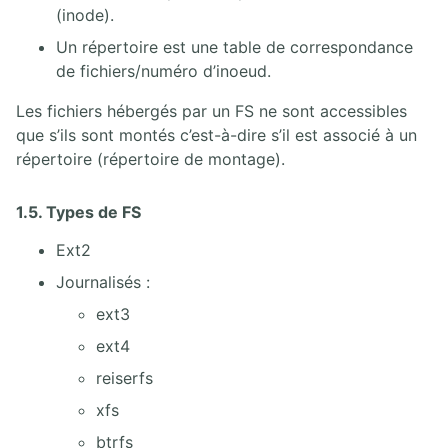
Linux CompTIA et autres
(inode).
Programme Sécurité Linux
Un répertoire est une table de correspondance
Alignement du document sur les certifications et programmes
de fichiers/numéro d’inoeud.
Les fichiers hébergés par un FS ne sont accessibles
que s’ils sont montés c’est-à-dire s’il est associé à un
répertoire (répertoire de montage).
1.5. Types de FS
Ext2
Journalisés :
ext3
ext4
reiserfs
xfs
btrfs