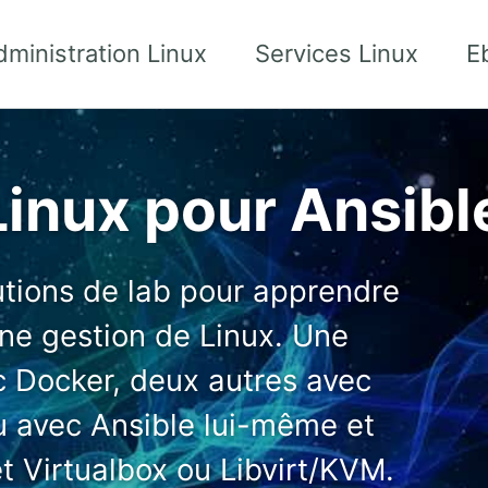
dministration Linux
Services Linux
E
Linux pour Ansibl
utions de lab pour apprendre
une gestion de Linux. Une
c Docker, deux autres avec
u avec Ansible lui-même et
t Virtualbox ou Libvirt/KVM.