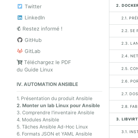
2. DOCKER
Twitter
LinkedIn
2.1. PR
Restez informé !
2.2. SE
GitHub
2.3. LA
GitLab
2.4. N
Téléchargez le PDF
2.5. C
du Guide Linux
2.6. P
IV. AUTOMATION ANSIBLE
2.7. DO
1. Présentation du produit Ansible
2. Monter un lab Linux pour Ansible
2.8. FA
3. Comprendre l'inventaire Ansible
4. Modules Ansible
3. LIBVIR
5. Tâches Ansible Ad-Hoc Linux
3.1. IN
6. Formats JSON et YAML Ansible