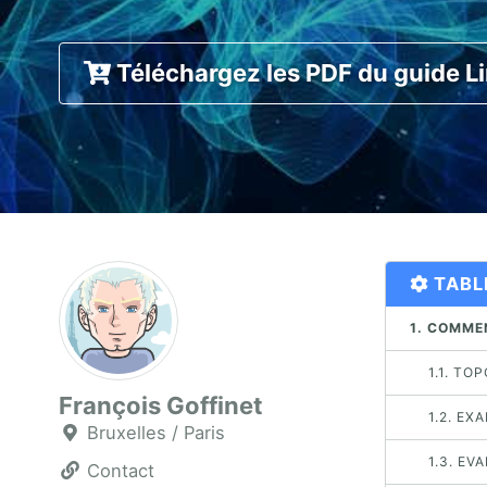
Téléchargez les PDF du guide L
TABL
1. COMME
1.1. TO
François Goffinet
1.2. EX
Bruxelles / Paris
1.3. EV
Contact