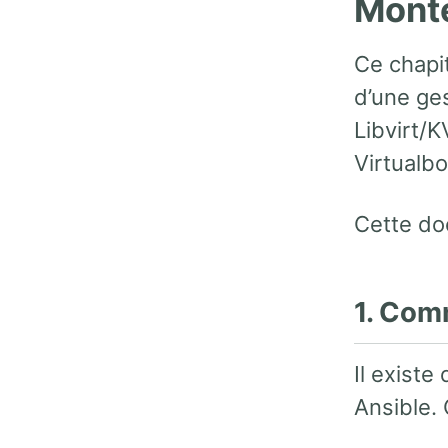
Monte
Ce chapi
d’une ge
Libvirt/
Virtualb
Cette do
1. Com
Il exist
Ansible. 