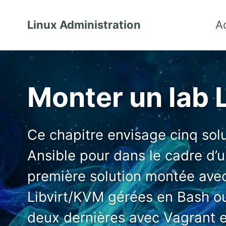
Linux Administration
A
Monter un lab 
Ce chapitre envisage cinq sol
Ansible pour dans le cadre d’
première solution montée ave
Libvirt/KVM gérées en Bash o
deux dernières avec Vagrant e