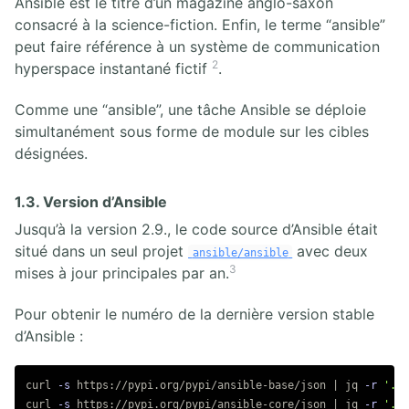
Ansible est le titre d’un magazine anglo-saxon
consacré à la science-fiction. Enfin, le terme “ansible”
peut faire référence à un système de communication
2
hyperspace instantané fictif
.
Comme une “ansible”, une tâche Ansible se déploie
simultanément sous forme de module sur les cibles
désignées.
1.3. Version d’Ansible
Jusqu’à la version 2.9., le code source d’Ansible était
situé dans un seul projet
avec deux
ansible/ansible
3
mises à jour principales par an.
Pour obtenir le numéro de la dernière version stable
d’Ansible :
curl 
-s
 https://pypi.org/pypi/ansible-base/json | jq 
-r
'.re
curl 
-s
 https://pypi.org/pypi/ansible-core/json | jq 
-r
'.re