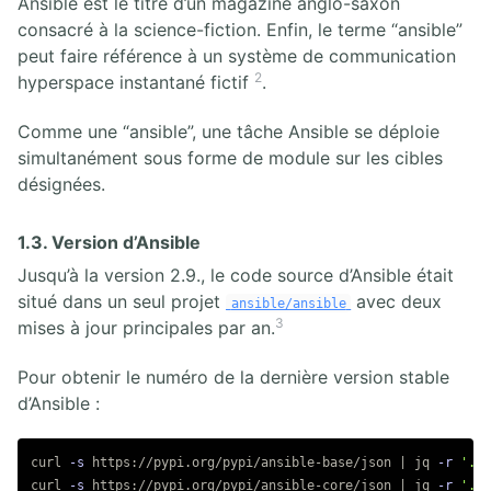
Ansible est le titre d’un magazine anglo-saxon
consacré à la science-fiction. Enfin, le terme “ansible”
peut faire référence à un système de communication
2
hyperspace instantané fictif
.
Comme une “ansible”, une tâche Ansible se déploie
simultanément sous forme de module sur les cibles
désignées.
1.3. Version d’Ansible
Jusqu’à la version 2.9., le code source d’Ansible était
situé dans un seul projet
avec deux
ansible/ansible
3
mises à jour principales par an.
Pour obtenir le numéro de la dernière version stable
d’Ansible :
curl 
-s
 https://pypi.org/pypi/ansible-base/json | jq 
-r
'.re
curl 
-s
 https://pypi.org/pypi/ansible-core/json | jq 
-r
'.re