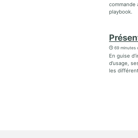
commande an
playbook.
Présen
69 minutes 
En guise d’
d’usage, se
les différen