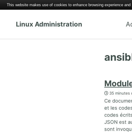
This website makes use of cookies to enhance browsing experience and pr
Linux Administration
A
ansib
Module
35 minutes 
Ce document 
et les code
codes écrit
JSON est au
sont invoqu