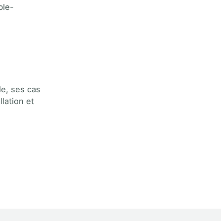
ble-
le, ses cas
lation et