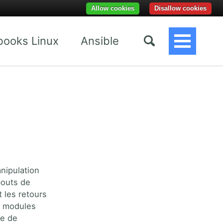
Allow cookies
Disallow cookies
books Linux
Ansible
Toggle
Menu
anipulation
bouts de
 les retours
es modules
ne de