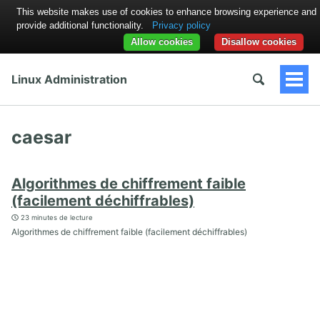
This website makes use of cookies to enhance browsing experience and
provide additional functionality.
Privacy policy
Allow cookies
Disallow cookies
Linux Administration
Togg
Men
caesar
Algorithmes de chiffrement faible
(facilement déchiffrables)
23 minutes de lecture
Algorithmes de chiffrement faible (facilement déchiffrables)