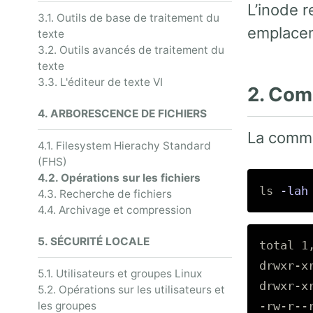
L’inode r
3.1. Outils de base de traitement du
emplacem
texte
3.2. Outils avancés de traitement du
texte
3.3. L'éditeur de texte VI
2. Co
4. ARBORESCENCE DE FICHIERS
La com
4.1. Filesystem Hierachy Standard
(FHS)
4.2. Opérations sur les fichiers
ls
-lah
4.3. Recherche de fichiers
4.4. Archivage et compression
5. SÉCURITÉ LOCALE
total 1,
drwxr-x
5.1. Utilisateurs et groupes Linux
drwxr-x
5.2. Opérations sur les utilisateurs et
les groupes
-rw-r--