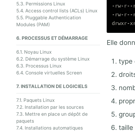
5.3. Permissions Linux
-rw-r--
5.4. Access control lists (ACLs) Linux
-rw-r--
5.5. Pluggable Authentication
Modules (PAM)
6. PROCESSUS ET DÉMARRAGE
Elle donn
6.1. Noyau Linux
6.2. Démarrage du système Linux
type 
6.3. Processus Linux
6.4. Console virtuelles Screen
droit
7. INSTALLATION DE LOGICIELS
nomb
propr
7.1. Paquets Linux
7.2. Installation par les sources
group
7.3. Mettre en place un dépôt de
paquets
taille
7.4. Installations automatiques