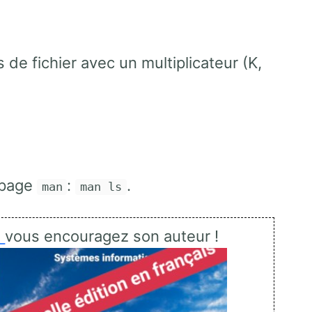
 de fichier avec un multiplicateur (K,
a page
:
.
man
man ls
x
vous encouragez son auteur !