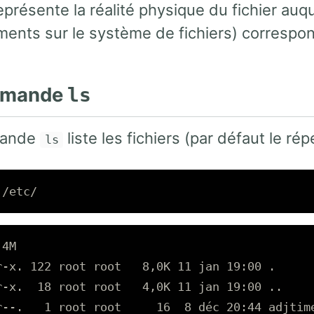
eprésente la réalité physique du fichier au
ents sur le système de fichiers) correspo
mmande
ls
mande
liste les fichiers (par défaut le ré
ls
4M

r-x. 122 root root   8,0K 11 jan 19:00 .

r-x.  18 root root   4,0K 11 jan 19:00 ..

r--.   1 root root     16  8 déc 20:44 adjtime