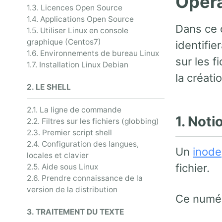
Opéra
1.3. Licences Open Source
1.4. Applications Open Source
Dans ce c
1.5. Utiliser Linux en console
graphique (Centos7)
identifie
1.6. Environnements de bureau Linux
sur les f
1.7. Installation Linux Debian
la créati
2. LE SHELL
2.1. La ligne de commande
1. Noti
2.2. Filtres sur les fichiers (globbing)
2.3. Premier script shell
2.4. Configuration des langues,
Un
inode
locales et clavier
fichier.
2.5. Aide sous Linux
2.6. Prendre connaissance de la
version de la distribution
Ce numéro
3. TRAITEMENT DU TEXTE