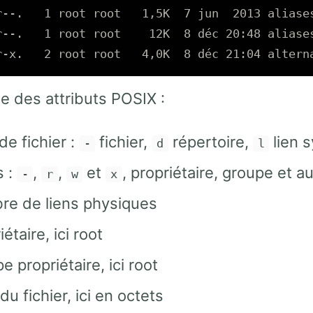
r--.   1 root root   1,5K  7 jun  2013 aliases
r--.   1 root root    12K  8 déc 20:48 aliases
e des attributs POSIX :
de fichier :
fichier,
répertoire,
lien 
-
d
l
s :
,
,
et
, propriétaire, groupe et au
-
r
w
x
re de liens physiques
iétaire, ici root
e propriétaire, ici root
 du fichier, ici en octets