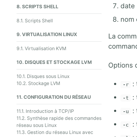
date 
8. SCRIPTS SHELL
nom d
8.1. Scripts Shell
9. VIRTUALISATION LINUX
La com
comman
9.1. Virtualisation KVM
10. DISQUES ET STOCKAGE LVM
Options
10.1. Disques sous Linux
: 
10.2. Stockage LVM
-r
: 
11. CONFIGURATION DU RÉSEAU
-t
: 
11.1. Introduction à TCP/IP
-u
11.2. Synthèse rapide des commandes
: 
-c
réseau sous Linux
11.3. Gestion du réseau Linux avec