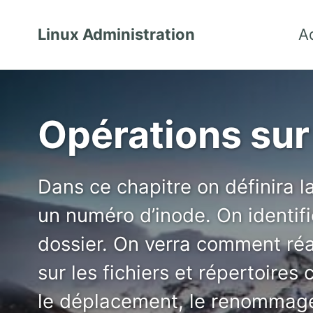
Linux Administration
A
Opérations sur 
Dans ce chapitre on définira la
un numéro d’inode. On identifi
dossier. On verra comment réal
sur les fichiers et répertoires
le déplacement, le renommage,