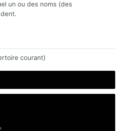
quel un ou des noms (des
ndent.
pertoire courant)

