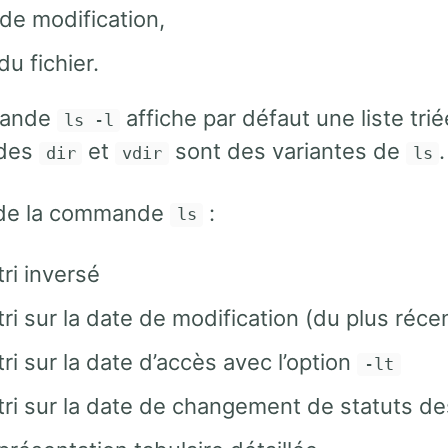
de modification,
u fichier.
mande
affiche par défaut une liste tri
ls -l
des
et
sont des variantes de
.
dir
vdir
ls
 de la commande
:
ls
tri inversé
tri sur la date de modification (du plus réce
tri sur la date d’accès avec l’option
-lt
tri sur la date de changement de statuts des