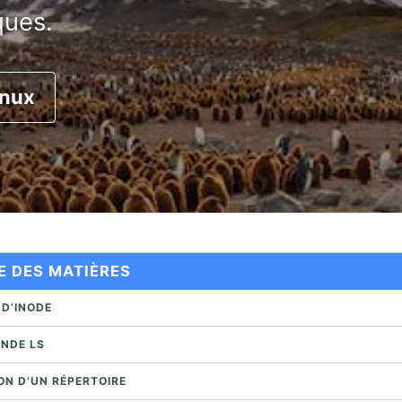
ques.
inux
E DES MATIÈRES
 D’INODE
NDE LS
ON D’UN RÉPERTOIRE