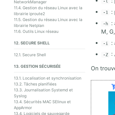
: 
-l
NetworkManager
11.4. Gestion du réseau Linux avec la
: 
-1
librairie iproute2
11.5. Gestion du réseau Linux avec la
: 
-h
librairie Netplan
M, G,
11.6. Outils Linux réseau
:
12. SECURE SHELL
-i
:
12.1. Secure Shell
-Z
13. GESTION SÉCURISÉE
On trouve
13.1. Localisation et synchronisation
13.2. Tâches planifiées
13.3. Journalisation Systemd et
Syslog
13.4. Sécurités MAC SElinux et
AppArmor
13.4. Logiciels de sauvegarde