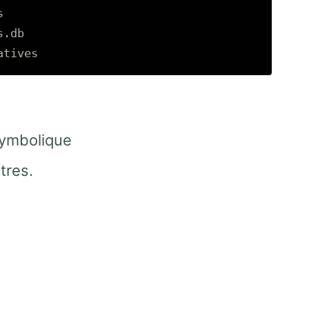


.db

symbolique
tres.