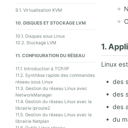
N
9.1. Virtualisation KVM
C
10. DISQUES ET STOCKAGE LVM
10.1. Disques sous Linux
10.2. Stockage LVM
1. Appl
11. CONFIGURATION DU RÉSEAU
Linux est
11.1. Introduction à TCP/IP
11.2. Synthèse rapide des commandes
des s
réseau sous Linux
11.3. Gestion du réseau Linux avec
des s
NetworkManager
11.4. Gestion du réseau Linux avec la
des a
librairie iproute2
11.5. Gestion du réseau Linux avec la
du m
librairie Netplan
11.6. Outils Linux réseau