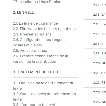
1.7. Installation Linux Debian
2.14. 
2. LE SHELL
2.15. 
2.1. La ligne de commande
2.16. H
2.2. Filtres sur les fichiers (globbing)
2.3. Premier script shell
2.17. S
2.4. Configuration des langues,
2.18. V
locales et clavier
2.5. Aide sous Linux
2.19. F
2.6. Prendre connaissance de la
version de la distribution
2.20. S
3. TRAITEMENT DU TEXTE
2.21. PK
3.1. Outils de base de traitement du
2.22. 
texte
2.23. 
3.2. Outils avancés de traitement du
texte
2.24. S
3.3. L'éditeur de texte VI