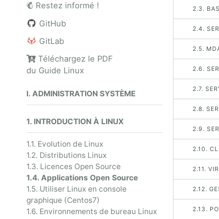
Restez informé !
2.3. BA
GitHub
2.4. S
GitLab
2.5. M
Téléchargez le PDF
2.6. S
du Guide Linux
2.7. SE
I. ADMINISTRATION SYSTÈME
2.8. SE
1. INTRODUCTION À LINUX
2.9. SE
1.1. Evolution de Linux
2.10. 
1.2. Distributions Linux
1.3. Licences Open Source
2.11. V
1.4. Applications Open Source
1.5. Utiliser Linux en console
2.12. G
graphique (Centos7)
2.13. P
1.6. Environnements de bureau Linux