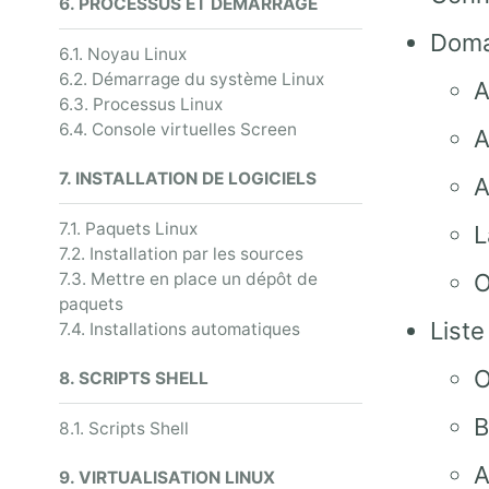
6. PROCESSUS ET DÉMARRAGE
Doma
6.1. Noyau Linux
6.2. Démarrage du système Linux
A
6.3. Processus Linux
6.4. Console virtuelles Screen
A
7. INSTALLATION DE LOGICIELS
A
7.1. Paquets Linux
L
7.2. Installation par les sources
7.3. Mettre en place un dépôt de
O
paquets
Liste
7.4. Installations automatiques
O
8. SCRIPTS SHELL
B
8.1. Scripts Shell
A
9. VIRTUALISATION LINUX