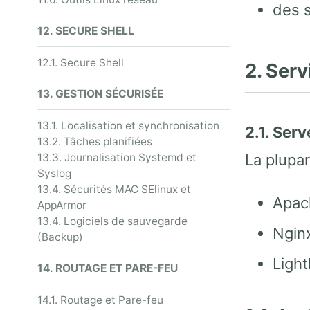
des 
12. SECURE SHELL
12.1. Secure Shell
2. Serv
13. GESTION SÉCURISÉE
13.1. Localisation et synchronisation
2.1. Ser
13.2. Tâches planifiées
La plupar
13.3. Journalisation Systemd et
Syslog
13.4. Sécurités MAC SElinux et
Apac
AppArmor
13.4. Logiciels de sauvegarde
Ngin
(Backup)
Ligh
14. ROUTAGE ET PARE-FEU
14.1. Routage et Pare-feu