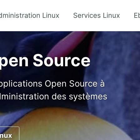
dministration Linux
Services Linux
E
Open Source
applications Open Source à
administration des systèmes
inux