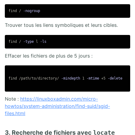
5.4. Terraform
find / 
-nogroup
IV. AUTOMATION ANSIBLE
Trouver tous les liens symboliques et leurs cibles.
V. ADMINISTRATION OPENSTACK
find / 
-type
 l 
-ls
Effacer les fichiers de plus de 5 jours :
VI. ADMINISTRATION JAVA EE
VII. DEVOPS
find /path/to/directory/ 
-mindepth
 1 
-mtime
 +5 
-delete
VIII. COMMUNICATIONS UNIFIÉES
Note :
https://linuxboxadmin.com/micro-
howtos/system-administration/find-suid/sgid-
IX. CYBERSÉCURITÉ
files.html
X. CERTIFICATIONS LINUX
3. Recherche de fichiers avec
locate