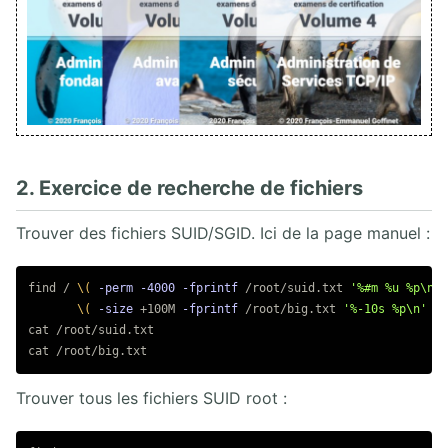
1. Laboratoires Services réseau
2. Services de passerelle
3. Services d'infrastructure
4. Services de partage
5. Authentification centralisée
6. Services de Messagerie
7. Services de surveillance
2. Exercice de recherche de fichiers
8. Apache HTTP Server
9. Nginx
10. Services de Base de Données
Trouver des fichiers SUID/SGID. Ici de la page manuel :
III. VIRTUALISATION LINUX
find / 
\(
-perm
-4000
-fprintf
 /root/suid.txt 
'%#m %u %p\n'
\(
-size
 +100M 
-fprintf
 /root/big.txt 
'%-10s %p\n'
\)
cat
1. VIRTUALISATION MATÉRIELLE
cat
1.1. Introduction à la virtualisation
Trouver tous les fichiers SUID root :
1.2 Virtualisation Qemu/KVM
1.3. Virtualisation Xen
1.4. Gestion Libvirt