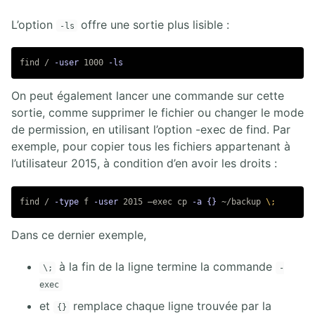
7.1. Paquets Linux
L’option
offre une sortie plus lisible :
7.2. Installation par les sources
-ls
7.3. Mettre en place un dépôt de paquets
7.4. Installations automatiques
find / 
-user
 1000 
-ls
8. SCRIPTS SHELL
On peut également lancer une commande sur cette
sortie, comme supprimer le fichier ou changer le mode
8.1. Scripts Shell
de permission, en utilisant l’option -exec de find. Par
exemple, pour copier tous les fichiers appartenant à
9. VIRTUALISATION LINUX
l’utilisateur 2015, à condition d’en avoir les droits :
9.1. Virtualisation KVM
find / 
-type
 f 
-user
 2015 –exec 
cp
-a
{}
 ~/backup 
\;
10. DISQUES ET STOCKAGE LVM
Dans ce dernier exemple,
10.1. Disques sous Linux
à la fin de la ligne termine la commande
10.2. Stockage LVM
\;
-
exec
et
remplace chaque ligne trouvée par la
11. CONFIGURATION DU RÉSEAU
{}