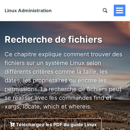
Linux Administration
Togg
Men
Recherche de fichiers
Ce chapitre explique comment trouver des
fichiers sur un système Linux selon
différents critères comme la taille, les
dates, les propriétaires ou encore les
permissions. La recherche de fichiers peut
se réaliser avec les commandes find et
xargs, locate, which et whereis.
Téléchargez les PDF du guide Linux