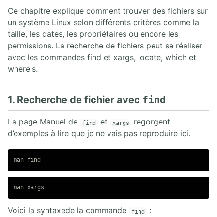
Ce chapitre explique comment trouver des fichiers sur
2. LE SHELL
un système Linux selon différents critères comme la
taille, les dates, les propriétaires ou encore les
2.1. La ligne de commande
permissions. La recherche de fichiers peut se réaliser
2.2. Filtres sur les fichiers (globbing)
avec les commandes find et xargs, locate, which et
2.3. Premier script shell
whereis.
2.4. Configuration des langues, locales et clavier
2.5. Aide sous Linux
2.6. Prendre connaissance de la version de la distribution
1. Recherche de fichier avec
find
3. TRAITEMENT DU TEXTE
La page Manuel de
et
regorgent
find
xargs
d’exemples à lire que je ne vais pas reproduire ici.
3.1. Outils de base de traitement du texte
3.2. Outils avancés de traitement du texte
3.3. L'éditeur de texte VI
4. ARBORESCENCE DE FICHIERS
4.1. Filesystem Hierachy Standard (FHS)
Voici la syntaxede la commande
:
4.2. Opérations sur les fichiers
find