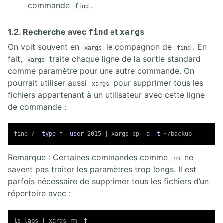
commande
.
find
11.1. Introduction à TCP/IP
11.2. Synthèse rapide des commandes réseau sous Linux
1.2. Recherche avec
et
find
xargs
11.3. Gestion du réseau Linux avec NetworkManager
11.4. Gestion du réseau Linux avec la librairie iproute2
On voit souvent en
le compagnon de
. En
xargs
find
11.5. Gestion du réseau Linux avec la librairie Netplan
fait,
traite chaque ligne de la sortie standard
xargs
11.6. Outils Linux réseau
comme paramètre pour une autre commande. On
pourrait utiliser aussi
pour supprimer tous les
xargs
12. SECURE SHELL
fichiers appartenant à un utilisateur avec cette ligne
de commande :
12.1. Secure Shell
find / 
-type
 f 
-user
 2015 | xargs 
cp
-a
-t
13. GESTION SÉCURISÉE
Remarque : Certaines commandes comme
ne
rm
13.1. Localisation et synchronisation
savent pas traiter les paramètres trop longs. Il est
13.2. Tâches planifiées
parfois nécessaire de supprimer tous les fichiers d’un
13.3. Journalisation Systemd et Syslog
13.4. Sécurités MAC SElinux et AppArmor
répertoire avec :
13.4. Logiciels de sauvegarde (Backup)
ls 
labs | xargs 
rm
-f