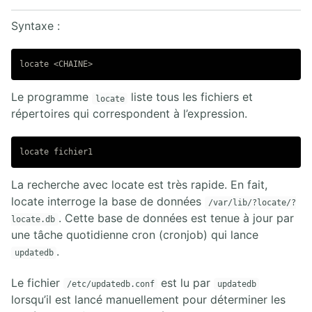
Red Hat RHCSA RHCE
Linux Professional Institute
Syntaxe :
Linux Foundation
Linux CompTIA et autres
Programme Sécurité Linux
Alignement du document sur les certifications et programmes
Le programme
liste tous les fichiers et
locate
répertoires qui correspondent à l’expression.
La recherche avec locate est très rapide. En fait,
locate interroge la base de données
/var/lib/?locate/?
. Cette base de données est tenue à jour par
locate.db
une tâche quotidienne cron (cronjob) qui lance
.
updatedb
Le fichier
est lu par
/etc/updatedb.conf
updatedb
lorsqu’il est lancé manuellement pour déterminer les