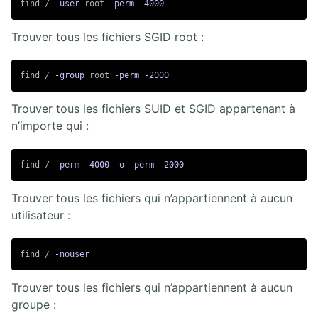
find / 
-user
 root 
-perm
-4000
1.5. Gestion des images
1.6. Infrastructure de virtualisation
Trouver tous les fichiers SGID root :
2. VIRTUALISATION CONTENEURS
find / 
-group
 root 
-perm
-2000
2.1. Introduction aux conteneurs
Trouver tous les fichiers SUID et SGID appartenant à
2.2. LXC/LXD
2.3. Docker
n’importe qui :
2.4. Buildah Podman Skopeo
find / 
-perm
-4000
-o
-perm
-2000
3. ORCHESTRATION DOCKER SWARM
Trouver tous les fichiers qui n’appartiennent à aucun
utilisateur :
4. ORCHESTRATION KUBERNETES
find / 
-nouser
5. GESTION ET PROVISIONING
5.1. Packer
Trouver tous les fichiers qui n’appartiennent à aucun
5.2. Cloud-init
groupe :
5.3. Vagrant