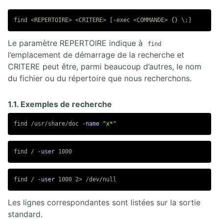
4.3. Recherche de fichiers
4.4. Archivage et compression
5. SÉCURITÉ LOCALE
Le paramètre REPERTOIRE indique à
find
l’emplacement de démarrage de la recherche et
5.1. Utilisateurs et groupes Linux
CRITERE peut être, parmi beaucoup d’autres, le nom
5.2. Opérations sur les utilisateurs et les groupes
du fichier ou du répertoire que nous recherchons.
5.3. Permissions Linux
5.4. Access control lists (ACLs) Linux
1.1. Exemples de recherche
5.5. Pluggable Authentication Modules (PAM)
find /usr/share/doc 
-name
"x*"
6. PROCESSUS ET DÉMARRAGE
6.1. Noyau Linux
find / 
-user
6.2. Démarrage du système Linux
6.3. Processus Linux
find / 
-user
6.4. Console virtuelles Screen
Les lignes correspondantes sont listées sur la sortie
7. INSTALLATION DE LOGICIELS
standard.