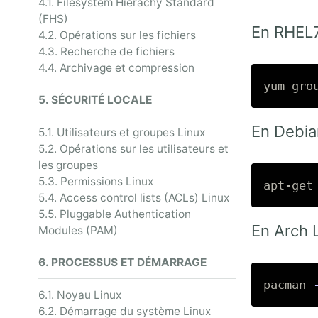
4.1. Filesystem Hierachy Standard
(FHS)
En RHEL7
4.2. Opérations sur les fichiers
4.3. Recherche de fichiers
4.4. Archivage et compression
yum gro
5. SÉCURITÉ LOCALE
En Debia
5.1. Utilisateurs et groupes Linux
5.2. Opérations sur les utilisateurs et
les groupes
5.3. Permissions Linux
apt-get
5.4. Access control lists (ACLs) Linux
5.5. Pluggable Authentication
En Arch L
Modules (PAM)
6. PROCESSUS ET DÉMARRAGE
pacman 
6.1. Noyau Linux
6.2. Démarrage du système Linux