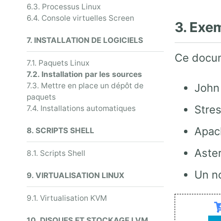
6.3. Processus Linux
6.4. Console virtuelles Screen
3. Exem
7. INSTALLATION DE LOGICIELS
Ce docum
7.1. Paquets Linux
7.2. Installation par les sources
7.3. Mettre en place un dépôt de
John
paquets
Stre
7.4. Installations automatiques
Apac
8. SCRIPTS SHELL
Aste
8.1. Scripts Shell
Un n
9. VIRTUALISATION LINUX
9.1. Virtualisation KVM
10. DISQUES ET STOCKAGE LVM