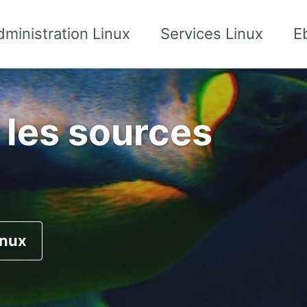
dministration Linux
Services Linux
E
r les sources
inux