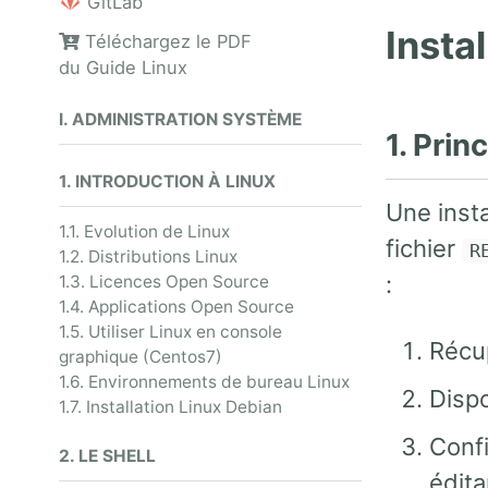
GitLab
Insta
Téléchargez le PDF
du Guide Linux
I. ADMINISTRATION SYSTÈME
1. Prin
1. INTRODUCTION À LINUX
Une inst
1.1. Evolution de Linux
fichier
R
1.2. Distributions Linux
:
1.3. Licences Open Source
1.4. Applications Open Source
1.5. Utiliser Linux en console
Récu
graphique (Centos7)
1.6. Environnements de bureau Linux
Dispo
1.7. Installation Linux Debian
Conf
2. LE SHELL
édita