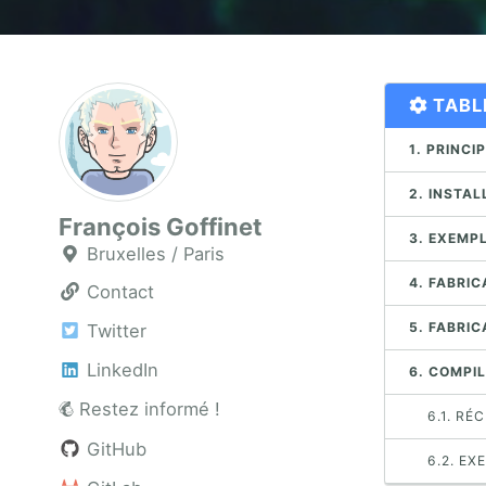
TABL
1. PRINCI
2. INSTAL
François Goffinet
3. EXEMP
Bruxelles / Paris
4. FABRI
Contact
5. FABRI
Twitter
LinkedIn
6. COMPI
Restez informé !
6.1. R
GitHub
6.2. EX