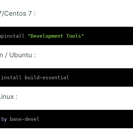
/Centos 7 :
upinstall 
"Development Tools"
n / Ubuntu :
 
install 
inux :
-Sy