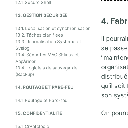
12.1. Secure Shell
13. GESTION SÉCURISÉE
4. Fab
13.1. Localisation et synchronisation
13.2. Tâches planifiées
Il pourra
13.3. Journalisation Systemd et
se passe
Syslog
13.4. Sécurités MAC SElinux et
“maintene
AppArmor
organisat
13.4. Logiciels de sauvegarde
(Backup)
distribu
qu’il soi
14. ROUTAGE ET PARE-FEU
son syst
14.1. Routage et Pare-feu
On pourra
15. CONFIDENTIALITÉ
15.1. Cryptologie