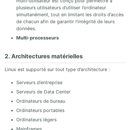
multi-utilisateur est conçu pour permettre à
11. CONFIGURATION DU RÉSEAU
plusieurs utilisateurs d’utiliser l’ordinateur
simultanément, tout en limitant les droits d’accès
11.1. Introduction à TCP/IP
de chacun afin de garantir l’intégrité de leurs
11.2. Synthèse rapide des commandes réseau sous Linux
données.
11.3. Gestion du réseau Linux avec NetworkManager
11.4. Gestion du réseau Linux avec la librairie iproute2
Multi-processeurs
11.5. Gestion du réseau Linux avec la librairie Netplan
11.6. Outils Linux réseau
2. Architectures matérielles
12. SECURE SHELL
Linux est supporté sur tout type d’architecture :
12.1. Secure Shell
Serveurs d’entreprise
13. GESTION SÉCURISÉE
Serveurs de Data Center
Ordinateurs de bureau
13.1. Localisation et synchronisation
13.2. Tâches planifiées
Ordinateurs portables
13.3. Journalisation Systemd et Syslog
Ordinateurs légers
13.4. Sécurités MAC SElinux et AppArmor
13.4. Logiciels de sauvegarde (Backup)
Mainframes