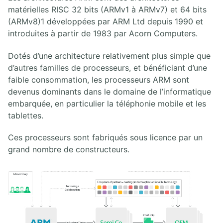
1.3. Virtualisation Xen
matérielles RISC 32 bits (ARMv1 à ARMv7) et 64 bits
1.4. Gestion Libvirt
(ARMv8)1 développées par ARM Ltd depuis 1990 et
1.5. Gestion des images
introduites à partir de 1983 par Acorn Computers.
1.6. Infrastructure de virtualisation
Dotés d’une architecture relativement plus simple que
2. VIRTUALISATION CONTENEURS
d’autres familles de processeurs, et bénéficiant d’une
faible consommation, les processeurs ARM sont
2.1. Introduction aux conteneurs
devenus dominants dans le domaine de l’informatique
2.2. LXC/LXD
2.3. Docker
embarquée, en particulier la téléphonie mobile et les
2.4. Buildah Podman Skopeo
tablettes.
Ces processeurs sont fabriqués sous licence par un
3. ORCHESTRATION DOCKER SWARM
grand nombre de constructeurs.
4. ORCHESTRATION KUBERNETES
5. GESTION ET PROVISIONING
5.1. Packer