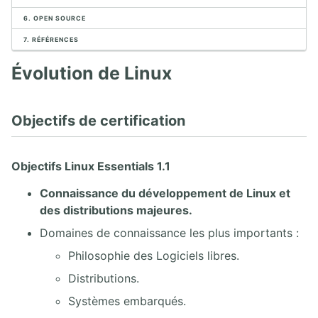
1.7. Installation Linux Debian
6. OPEN SOURCE
7. RÉFÉRENCES
2. LE SHELL
Évolution de Linux
2.1. La ligne de commande
2.2. Filtres sur les fichiers (globbing)
2.3. Premier script shell
Objectifs de certification
2.4. Configuration des langues, locales et clavier
2.5. Aide sous Linux
2.6. Prendre connaissance de la version de la distribution
Objectifs Linux Essentials 1.1
3. TRAITEMENT DU TEXTE
Connaissance du développement de Linux et
des distributions majeures.
3.1. Outils de base de traitement du texte
Domaines de connaissance les plus importants :
3.2. Outils avancés de traitement du texte
3.3. L'éditeur de texte VI
Philosophie des Logiciels libres.
Distributions.
4. ARBORESCENCE DE FICHIERS
Systèmes embarqués.
4.1. Filesystem Hierachy Standard (FHS)