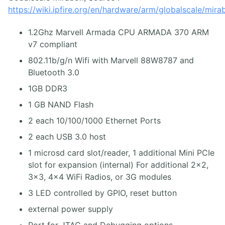
https://wiki.ipfire.org/en/hardware/arm/globalscale/mira
1.2Ghz Marvell Armada CPU ARMADA 370 ARM
v7 compliant
802.11b/g/n Wifi with Marvell 88W8787 and
Bluetooth 3.0
1GB DDR3
1 GB NAND Flash
2 each 10/100/1000 Ethernet Ports
2 each USB 3.0 host
1 microsd card slot/reader, 1 additional Mini PCIe
slot for expansion (internal) For additional 2x2,
3x3, 4x4 WiFi Radios, or 3G modules
3 LED controlled by GPIO, reset button
external power supply