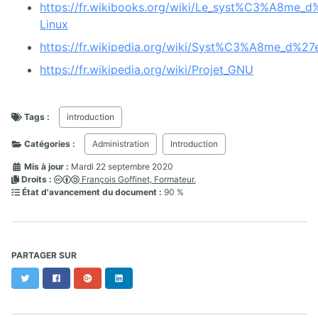
https://fr.wikibooks.org/wiki/Le_syst%C3%A8me_d
Linux
https://fr.wikipedia.org/wiki/Syst%C3%A8me_d%27e
https://fr.wikipedia.org/wiki/Projet_GNU
Tags :
introduction
Catégories :
Administration
Introduction
Mis à jour :
Mardi 22 septembre 2020
Droits :
François Goffinet, Formateur.
État d'avancement du document :
90 %
PARTAGER SUR
Twitter
Facebook
Google+
LinkedIn