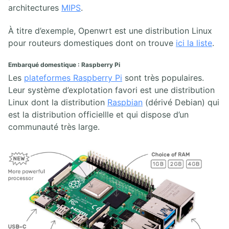
architectures
MIPS
.
Red Hat RHCSA RHCE
Linux Professional Institute
À titre d’exemple, Openwrt est une distribution Linux
Linux Foundation
pour routeurs domestiques dont on trouve
ici la liste
.
Linux CompTIA et autres
Programme Sécurité Linux
Embarqué domestique : Raspberry Pi
Alignement du document sur les certifications et programmes
Les
plateformes Raspberry Pi
sont très populaires.
Leur système d’explotation favori est une distribution
Linux dont la distribution
Raspbian
(dérivé Debian) qui
est la distribution officiellle et qui dispose d’un
communauté très large.