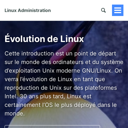
Linux Administration
Togg
Men
Évolution de Linux
Cette introduction est un point de départ
sur le monde des ordinateurs et du système
d’exploitation Unix moderne GNU/Linux. On
verra l’évolution de Linux en tant que
reproduction de Unix sur des plateformes
Intel. 30 ans plus tard, Linux est
certainement l’OS le plus déployé dans le
monde.