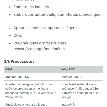
Embarqués Industrie
14. ROUTAGE ET PARE-FEU
Embarqués automobile, domotique, domestique,
14.1. Routage et Pare-feu
…
Appareils mobiles, appareils légers
15. CONFIDENTIALITÉ
CPE,
15.1. Cryptologie
Périphériques d’infrastructure
15.2. Algorithmes de chiffrement faible (facilement déchiffrables)
réseau/stockage/multimédia
15.3. Algorithmes de cryptographie symétrique (à clé secrète)
15.4. Cryptographie asymétrique
2.1. Processeurs
15.5. Infrastructure à clé publique
15.6. Pretty Good Privacy (PGP)
ARM
Intel/AMD
15.7. Transport Layer Security (TLS)
Architecture RISC
Architecture CISC
15.8. Pratique de TLS et des certificats
A performance égale, réduction des
Complexité matérielle plus
coûts de production et meilleure
coûteuse (AMD Jaguar 28nm
16. AUDIT
efficacité thermique (ARM Cortex-A15
3.1mm²) en conception et en
28nm 1.62mm²)
énergie
16.1. Audit
Stratégie commerciale : licence
Intel/AMD