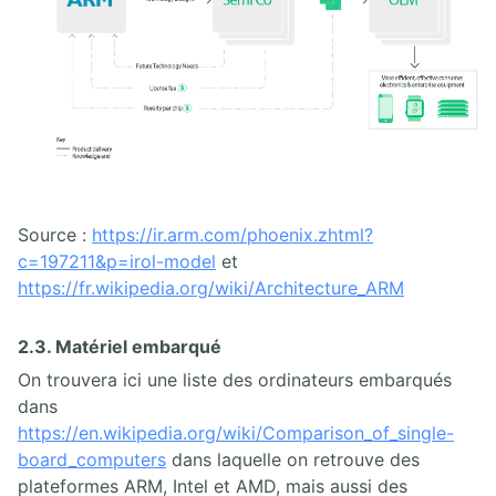
5.2. Cloud-init
5.3. Vagrant
5.4. Terraform
IV. AUTOMATION ANSIBLE
V. ADMINISTRATION OPENSTACK
Source :
https://ir.arm.com/phoenix.zhtml?
VI. ADMINISTRATION JAVA EE
c=197211&p=irol-model
et
https://fr.wikipedia.org/wiki/Architecture_ARM
VII. DEVOPS
2.3. Matériel embarqué
VIII. COMMUNICATIONS UNIFIÉES
On trouvera ici une liste des ordinateurs embarqués
dans
IX. CYBERSÉCURITÉ
https://en.wikipedia.org/wiki/Comparison_of_single-
board_computers
dans laquelle on retrouve des
plateformes ARM, Intel et AMD, mais aussi des
X. CERTIFICATIONS LINUX