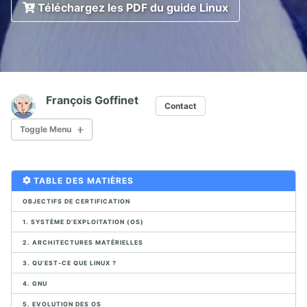
Téléchargez les PDF du guide Linux
François Goffinet
Contact
Toggle Menu
I. ADMINISTRATION SYSTÈME
TABLE DES MATIÈRES
1. INTRODUCTION À LINUX
OBJECTIFS DE CERTIFICATION
1. SYSTÈME D’EXPLOITATION (OS)
1.1. Evolution de Linux
1.2. Distributions Linux
2. ARCHITECTURES MATÉRIELLES
1.3. Licences Open Source
3. QU’EST-CE QUE LINUX ?
1.4. Applications Open Source
4. GNU
1.5. Utiliser Linux en console graphique (Centos7)
1.6. Environnements de bureau Linux
5. EVOLUTION DES OS