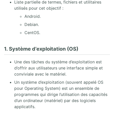
Liste partielle de termes, fichiers et utilitaires
4.2. Opérations sur les fichiers
utilisés pour cet objectif :
4.3. Recherche de fichiers
Android.
4.4. Archivage et compression
Debian.
5. SÉCURITÉ LOCALE
CentOS.
5.1. Utilisateurs et groupes Linux
5.2. Opérations sur les utilisateurs et les groupes
1. Système d’exploitation (OS)
5.3. Permissions Linux
5.4. Access control lists (ACLs) Linux
Une des tâches du système d’exploitation est
5.5. Pluggable Authentication Modules (PAM)
d’offrir aux utilisateurs une interface simple et
conviviale avec le matériel.
6. PROCESSUS ET DÉMARRAGE
Un système d’exploitation (souvent appelé OS
6.1. Noyau Linux
pour Operating System) est un ensemble de
6.2. Démarrage du système Linux
programmes qui dirige l’utilisation des capacités
6.3. Processus Linux
d’un ordinateur (matériel) par des logiciels
6.4. Console virtuelles Screen
applicatifs.