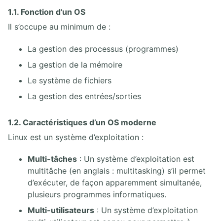
7. INSTALLATION DE LOGICIELS
1.1. Fonction d’un OS
7.1. Paquets Linux
Il s’occupe au minimum de :
7.2. Installation par les sources
7.3. Mettre en place un dépôt de paquets
La gestion des processus (programmes)
7.4. Installations automatiques
La gestion de la mémoire
Le système de fichiers
8. SCRIPTS SHELL
La gestion des entrées/sorties
8.1. Scripts Shell
1.2. Caractéristiques d’un OS moderne
9. VIRTUALISATION LINUX
Linux est un système d’exploitation :
9.1. Virtualisation KVM
Multi-tâches
: Un système d’exploitation est
multitâche (en anglais : multitasking) s’il permet
10. DISQUES ET STOCKAGE LVM
d’exécuter, de façon apparemment simultanée,
10.1. Disques sous Linux
plusieurs programmes informatiques.
10.2. Stockage LVM
Multi-utilisateurs
: Un système d’exploitation