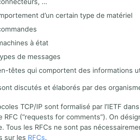
connecteurs, …
mportement d’un certain type de matériel
commandes
machines à état
types de messages
n-têtes qui comportent des informations ut
sont discutés et élaborés par des organism
ocoles TCP/IP sont formalisé par l’IETF da
e RFC (“requests for comments”). On dési
e. Tous les RFCs ne sont pas nécessaireme
s sur les
RFCs
.