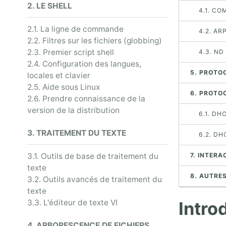
2. LE SHELL
4.1. C
2.1. La ligne de commande
4.2. A
2.2. Filtres sur les fichiers (globbing)
2.3. Premier script shell
4.3. ND
2.4. Configuration des langues,
5. PROTO
locales et clavier
2.5. Aide sous Linux
6. PROTO
2.6. Prendre connaissance de la
version de la distribution
6.1. DH
3. TRAITEMENT DU TEXTE
6.2. D
3.1. Outils de base de traitement du
7. INTER
texte
8. AUTRE
3.2. Outils avancés de traitement du
texte
3.3. L'éditeur de texte VI
Intro
4. ARBORESCENCE DE FICHIERS