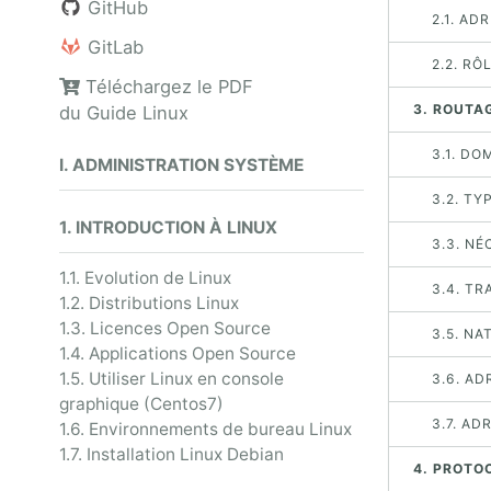
GitHub
2.1. AD
GitLab
2.2. RÔ
Téléchargez le PDF
3. ROUTAG
du Guide Linux
3.1. DO
I. ADMINISTRATION SYSTÈME
3.2. TY
1. INTRODUCTION À LINUX
3.3. NÉ
1.1. Evolution de Linux
3.4. TR
1.2. Distributions Linux
1.3. Licences Open Source
3.5. NA
1.4. Applications Open Source
1.5. Utiliser Linux en console
3.6. AD
graphique (Centos7)
3.7. AD
1.6. Environnements de bureau Linux
1.7. Installation Linux Debian
4. PROTO