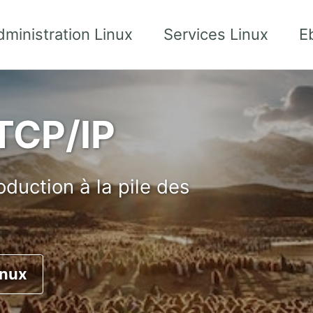
dministration Linux
Services Linux
E
 TCP/IP
oduction à la pile des
inux