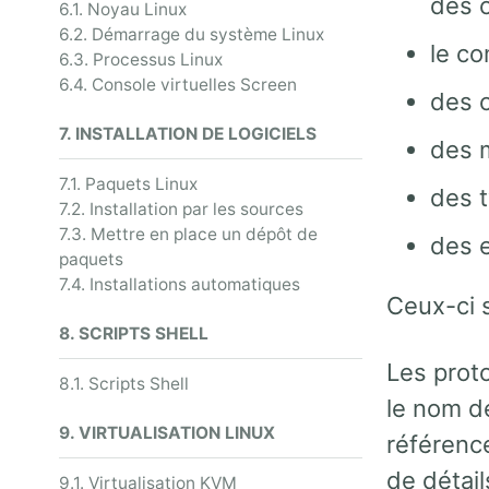
des 
6.1. Noyau Linux
6.2. Démarrage du système Linux
le co
6.3. Processus Linux
6.4. Console virtuelles Screen
des 
7. INSTALLATION DE LOGICIELS
des 
7.1. Paquets Linux
des 
7.2. Installation par les sources
7.3. Mettre en place un dépôt de
des e
paquets
7.4. Installations automatiques
Ceux-ci 
8. SCRIPTS SHELL
Les prot
8.1. Scripts Shell
le nom d
9. VIRTUALISATION LINUX
référenc
de détail
9.1. Virtualisation KVM