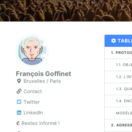
TABL
1. PROTO
1.1. OB
François Goffinet
1.2. L’
Bruxelles / Paris
1.3. Q
Contact
1.4. E
Twitter
LinkedIn
MODÈLE
Restez informé !
2. ADRES