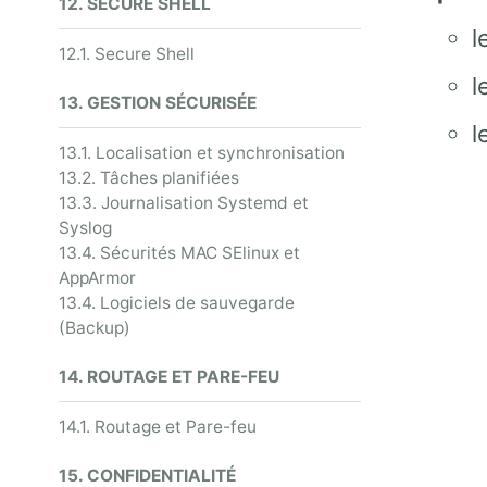
12. SECURE SHELL
l
12.1. Secure Shell
l
13. GESTION SÉCURISÉE
l
13.1. Localisation et synchronisation
13.2. Tâches planifiées
13.3. Journalisation Systemd et
Syslog
13.4. Sécurités MAC SElinux et
AppArmor
13.4. Logiciels de sauvegarde
(Backup)
14. ROUTAGE ET PARE-FEU
14.1. Routage et Pare-feu
15. CONFIDENTIALITÉ