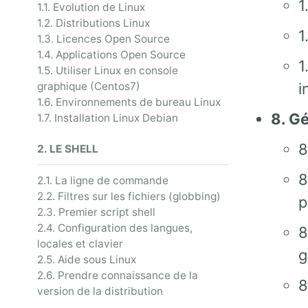
1
1.1. Evolution de Linux
1.2. Distributions Linux
1
1.3. Licences Open Source
1.4. Applications Open Source
1
1.5. Utiliser Linux en console
graphique (Centos7)
i
1.6. Environnements de bureau Linux
8. G
1.7. Installation Linux Debian
8
2. LE SHELL
8
2.1. La ligne de commande
2.2. Filtres sur les fichiers (globbing)
p
2.3. Premier script shell
2.4. Configuration des langues,
8
locales et clavier
g
2.5. Aide sous Linux
2.6. Prendre connaissance de la
8
version de la distribution