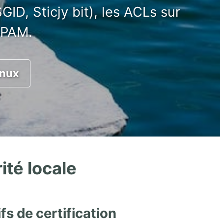
ID, Sticjy bit), les ACLs sur
e PAM.
inux
ité locale
fs de certification