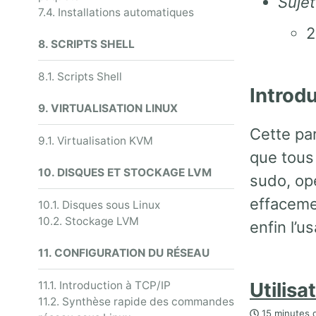
Sujet
7.4. Installations automatiques
2
8. SCRIPTS SHELL
8.1. Scripts Shell
Introd
9. VIRTUALISATION LINUX
Cette par
9.1. Virtualisation KVM
que tous
10. DISQUES ET STOCKAGE LVM
sudo, opé
effacemen
10.1. Disques sous Linux
10.2. Stockage LVM
enfin l’
11. CONFIGURATION DU RÉSEAU
Utilisa
11.1. Introduction à TCP/IP
11.2. Synthèse rapide des commandes
15 minutes d