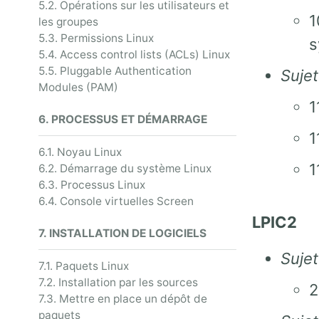
5.2. Opérations sur les utilisateurs et
1
les groupes
5.3. Permissions Linux
s
5.4. Access control lists (ACLs) Linux
5.5. Pluggable Authentication
Sujet
Modules (PAM)
1
6. PROCESSUS ET DÉMARRAGE
1
6.1. Noyau Linux
1
6.2. Démarrage du système Linux
6.3. Processus Linux
6.4. Console virtuelles Screen
LPIC2
7. INSTALLATION DE LOGICIELS
Suje
7.1. Paquets Linux
7.2. Installation par les sources
2
7.3. Mettre en place un dépôt de
paquets