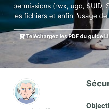
permissions (rwx, ugo, SUID, SG
les fichiers et enfin l’usage d
Téléchargez les PDF du guide L
Sécur
Objecti