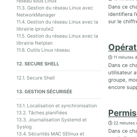
réseau sous Linux
Dans ce cha
11.3. Gestion du réseau Linux avec
identifiera 
NetworkManager
sur le chif
11.4. Gestion du réseau Linux avec la
librairie iproute2
11.5. Gestion du réseau Linux avec la
librairie Netplan
Opérati
11.6. Outils Linux réseau
11 minutes d
12. SECURE SHELL
Dans ce cha
utilisateur
12.1. Secure Shell
groupe, modi
encore sup
13. GESTION SÉCURISÉE
13.1. Localisation et synchronisation
Permis
13.2. Tâches planifiées
13.3. Journalisation Systemd et
22 minutes 
Syslog
Dans ce chap
13.4. Sécurités MAC SElinux et