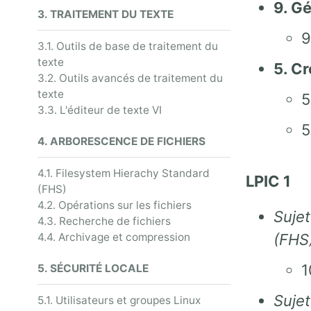
9. Gé
3. TRAITEMENT DU TEXTE
9
3.1. Outils de base de traitement du
texte
5. Cr
3.2. Outils avancés de traitement du
texte
5
3.3. L'éditeur de texte VI
5
4. ARBORESCENCE DE FICHIERS
4.1. Filesystem Hierachy Standard
LPIC 1
(FHS)
4.2. Opérations sur les fichiers
Sujet
4.3. Recherche de fichiers
4.4. Archivage et compression
(FHS
1
5. SÉCURITÉ LOCALE
Sujet
5.1. Utilisateurs et groupes Linux