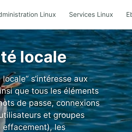
dministration Linux
Services Linux
E
ité locale
é locale” s’intéresse aux
ainsi que tous les éléments
 mots de passe, connexions
utilisateurs et groupes
, effacement), les